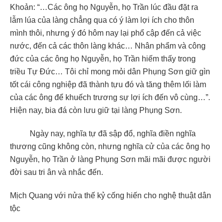
Khoản: “…Các ông họ Nguyễn, họ Trần lúc đầu đặt ra
lẫm lúa của làng chẳng qua có ý làm lợi ích cho thôn
mình thôi, nhưng ý đó hôm nay lại phổ cập đến cả việc
nước, đến cả các thôn làng khác… Nhân phẩm và công
đức của các ông họ Nguyễn, họ Trần hiếm thấy trong
triều Tự Đức… Tôi chỉ mong mỏi dân Phụng Sơn giữ gìn
tốt cái công nghiệp đã thành tựu đó và tăng thêm lối làm
của các ông để khuếch trương sự lợi ích đến vô cùng…”.
Hiện nay, bia đá còn lưu giữ tại làng Phụng Sơn.
Ngày nay, nghĩa tự đã sập đổ, nghĩa điền nghĩa
thương cũng không còn, nhưng nghĩa cử của các ông họ
Nguyễn, họ Trần ở làng Phụng Sơn mãi mãi được người
đời sau tri ân và nhắc đến.
Mịch Quang với nửa thế kỷ cống hiến cho nghệ thuật dân
tộc