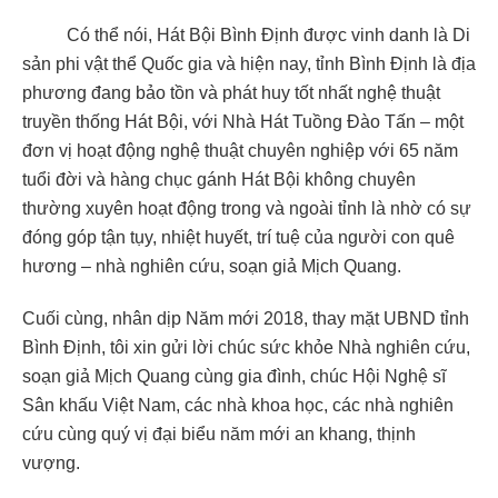
Có thể nói, Hát Bội Bình Định được vinh danh là Di
sản phi vật thể Quốc gia và hiện nay, tỉnh Bình Định là địa
phương đang bảo tồn và phát huy tốt nhất nghệ thuật
truyền thống Hát Bội, với Nhà Hát Tuồng Đào Tấn – một
đơn vị hoạt động nghệ thuật chuyên nghiệp với 65 năm
tuổi đời và hàng chục gánh Hát Bội không chuyên
thường xuyên hoạt động trong và ngoài tỉnh là nhờ có sự
đóng góp tận tụy, nhiệt huyết, trí tuệ của người con quê
hương – nhà nghiên cứu, soạn giả Mịch Quang.
Cuối cùng, nhân dịp Năm mới 2018, thay mặt UBND tỉnh
Bình Định, tôi xin gửi lời chúc sức khỏe Nhà nghiên cứu,
soạn giả Mịch Quang cùng gia đình, chúc Hội Nghệ sĩ
Sân khấu Việt Nam, các nhà khoa học, các nhà nghiên
cứu cùng quý vị đại biểu năm mới an khang, thịnh
vượng.