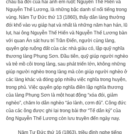
cháu ba đời của hai anh em ruột: Nguyễn Thế Hiển và
Nguyễn Thế Lương, là những bậc danh sĩ nổi tiếng trong
vùng. Năm Tự Đức thứ 13 (1860), thấy dân làng thường
đói khổ vào vụ giáp hạt và nhất là những năm hạn hán, lũ
lụt, hai ông Nguyễn Thế Hiển và Nguyễn Thế Lương bàn
với quan Án sát hưu trí Trần Điển, người cùng làng,
quyên góp ruộng đất của các nhà giàu có, lập quỹ nghĩa
thương làng Phụng Sơn. Đầu tiên, quỹ giúp người nghèo
và trẻ mồ côi trong làng, sau phát triển lớn, không những
giúp người nghèo trong làng mà còn giúp người nghèo ở
các làng khác và đóng góp nhiều việc nghĩa trong huyện,
trong phủ. Việc quyên góp nghĩa điền lập nghĩa thương
của làng Phụng Sơn là một hoạt động “xóa đói, giảm
nghèo”, chăm lo dân nghèo “áo lành, cơm đủ”. Công đức
của các ông được ghi lại trong bài thơ “Tế dân ký” của
ông Nguyễn Thế Lương còn lưu truyền đến ngày nay.
Năm Tự Đức thứ 16 (1863), triều đình nghe tiếng