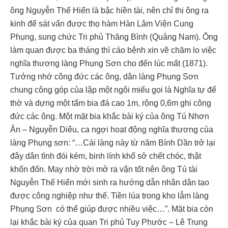
ông Nguyễn Thế Hiển là bậc hiền tài, nên chỉ thị ông ra
kinh để sát vấn được thọ hàm Hàn Lâm Viện Cung
Phụng, sung chức Tri phủ Thăng Bình (Quảng Nam). Ông
làm quan được ba tháng thì cáo bệnh xin về chăm lo việc
nghĩa thương làng Phụng Sơn cho đến lúc mất (1871).
Tưởng nhớ công đức các ông, dân làng Phụng Sơn
chung công góp của lập một ngôi miếu gọi là Nghĩa tự để
thờ và dựng một tấm bia đá cao 1m, rộng 0,6m ghi công
đức các ông. Một mặt bia khắc bài ký của ông Tú Nhơn
Ân – Nguyễn Diêu, ca ngợi hoạt động nghĩa thương của
làng Phụng sơn: “…Cái làng này từ năm Bính Dần trở lại
đây dân tình đói kém, binh lính khổ sở chết chóc, thật
khốn đốn. May nhờ trời mở ra vận tốt nên ông Tú tài
Nguyễn Thế Hiển mới sinh ra hướng dẫn nhân dân tạo
được công nghiệp như thế. Tiền lúa trong kho lẫm làng
Phụng Sơn có thể giúp được nhiều việc…”. Mặt bia còn
lại khắc bài ký của quan Tri phủ Tuy Phước – Lê Trung