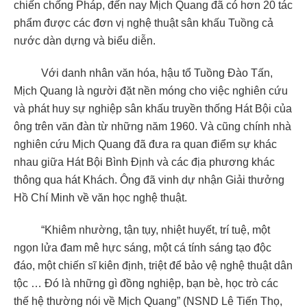
chiến chống Pháp, đến nay Mịch Quang đã có hơn 20 tác
phẩm được các đơn vị nghệ thuật sân khấu Tuồng cả
nước dàn dựng và biểu diễn.
Với danh nhân văn hóa, hậu tổ Tuồng Đào Tấn,
Mịch Quang là người đặt nền móng cho việc nghiên cứu
và phát huy sự nghiệp sân khấu truyền thống Hát Bội của
ông trên văn đàn từ những năm 1960. Và cũng chính nhà
nghiên cứu Mịch Quang đã đưa ra quan điểm sự khác
nhau giữa Hát Bội Bình Định và các địa phương khác
thông qua hát Khách. Ông đã vinh dự nhận Giải thưởng
Hồ Chí Minh về văn học nghệ thuật.
“Khiêm nhường, tận tụy, nhiệt huyết, trí tuệ, một
ngọn lửa đam mê hực sáng, một cá tính sáng tạo độc
đáo, một chiến sĩ kiên định, triệt để bảo vệ nghệ thuật dân
tộc … Đó là những gì đồng nghiệp, bạn bè, học trò các
thế hệ thường nói về Mịch Quang” (NSND Lê Tiến Thọ,