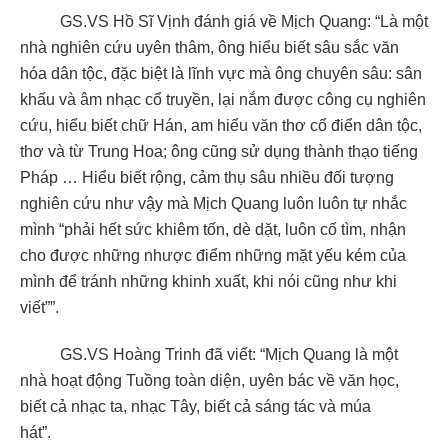
GS.VS Hồ Sĩ Vịnh đánh giá về Mịch Quang: “Là một
nhà nghiên cứu uyên thâm, ông hiểu biết sâu sắc văn
hóa dân tộc, đặc biệt là lĩnh vực mà ông chuyên sâu: sân
khấu và âm nhạc cổ truyền, lại nắm được công cụ nghiên
cứu, hiểu biết chữ Hán, am hiểu văn thơ cổ điển dân tộc,
thơ và từ Trung Hoa; ông cũng sử dụng thành thạo tiếng
Pháp … Hiểu biết rộng, cảm thụ sâu nhiều đối tượng
nghiên cứu như vậy mà Mịch Quang luôn luôn tự nhắc
mình “phải hết sức khiêm tốn, dè dặt, luôn cố tìm, nhận
cho được những nhược điểm những mặt yếu kém của
mình để tránh những khinh xuất, khi nói cũng như khi
viết””.
GS.VS Hoàng Trinh đã viết: “Mịch Quang là một
nhà hoạt động Tuồng toàn diện, uyên bác về văn học,
biết cả nhạc ta, nhạc Tây, biết cả sáng tác và múa
hát”.