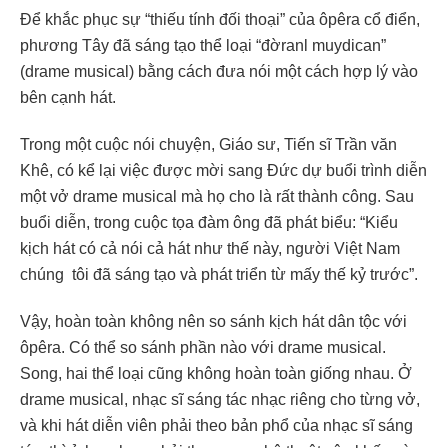
Để khắc phục sự “thiếu tính đối thoại” của ôpêra cổ điển,
phương Tây đã sáng tạo thể loại “đờranl muydican”
(drame musical) bằng cách đưa nói một cách hợp lý vào
bên cạnh hát.
Trong một cuộc nói chuyện, Giáo sư, Tiến sĩ Trần văn
Khê, có kể lại việc được mời sang Đức dự buổi trình diễn
một vở drame musical mà họ cho là rất thành công. Sau
buổi diễn, trong cuộc tọa đàm ông đã phát biểu: “Kiểu
kịch hát có cả nói cả hát như thế này, người Việt Nam
chúng tôi đã sáng tạo và phát triển từ mấy thế kỷ trước”.
Vậy, hoàn toàn không nên so sánh kịch hát dân tộc với
ôpêra. Có thể so sánh phần nào với drame musical.
Song, hai thể loại cũng không hoàn toàn giống nhau. Ở
drame musical, nhạc sĩ sáng tác nhạc riêng cho từng vở,
và khi hát diễn viên phải theo bản phổ của nhạc sĩ sáng