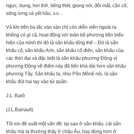
ngực, bụng, hơi thở, tiếng thét, giọng nói, đôi mắt, cần cổ,
sống lưng và yết hầu, v.v.
.
Và khi trên ba tấc ván sàn chỉ còn diễn viên ngoài ra
không có gì cả, hoạt động với toàn bộ phương tiện biểu
hiện của mình thì đó là sân khấu tổng thể – Đó là sân
khấu cổ, sân khấu Anh, sân khấu cổ điển, sân khấu của
các thời đại và đặc biệt là sân khấu phương Đông vì
phương Đông về điểm này đã tiến khá dài hơn sân khấu
phương Tây. Sân khấu ta, như Pôn Mônê nói, là sân
khấu đút hai tay vào túi quần.
J.L. Barô
(J.L.Barrault)
Tôi xin đề xuất một vấn đề: tại sao ở sân khấu, cái sân
khấu mà ta thường thấy ở châu Âu, hay đúng hơn ở