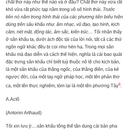
chất thơ này như thế nào và ở đâu? Chất thơ này vừa rất
khó vừa rất phức tạp nằm trong vô số hình thái.
Trước
tiên
nó
nằm trong hình thái của các phương tiện biểu hiện
dùng trên sâu khấu như. âm
nhạc
,
vũ đạo, tạo hình, kịch
câm, nét mặt, động tác, âm sắc, kiến trúc…
Tôi nhận thấy
ở sân khấu ta, dưới ách độc tài của lời nói, tất cả các thứ
ngôn ngữ khác đều bị coi như hèn hạ. Trong mọi sân
khấu mà đạo diễn và cách thể hiện, nghĩa là cái bao quát
đặc trưng sân khấu chỉ biết tuỳ thuộc nô lệ cho kịch bản,
là một sân khấu của thằng ngốc, của thằng điên, của kẻ
ngược đời, của một tay ngữ pháp học, một tên phản thơ
9
ca, một tên thực nghiệm, tóm lại là một tên phương Tây
.
A.Actô
(Antonin Arthaud)
Tôi xin lưu ý:…sân khấu tổng thể tận dụng cái bản pha