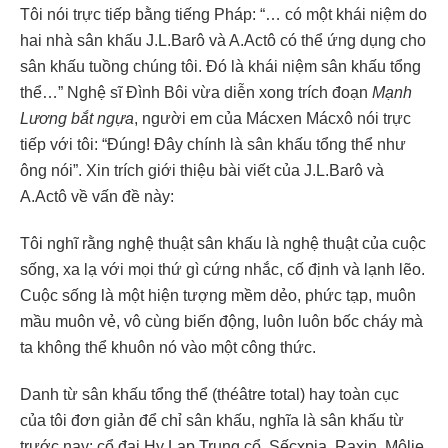
Tôi nói trực tiếp bằng tiếng Pháp: “… có một khái niệm do
hai nhà sân khấu J.L.Barô và A.Actô có thể ứng dụng cho
sân khấu tuồng chúng tôi. Đó là khái niệm sân khấu tổng
thể…” Nghệ sĩ Đình Bôi vừa diễn xong trích đoạn
Mạnh
Lương bắt
ngựa
, người em của Mácxen Mácxô nói trực
tiếp với tôi: “Đúng! Đây chính là sân khấu tổng thể như
ông nói”. Xin trích giới thiệu bài viết của J.L.Barô và
A.Actô về vấn đề này:
Tôi nghĩ rằng nghệ thuật sân khấu là nghệ thuật của cuộc
sống, xa lạ với mọi thứ gì cứng nhắc, cố định và lạnh lẽo.
Cuộc sống là một hiện tượng mềm dẻo, phức tạp, muôn
mầu muôn vẻ, vô cùng biến động, luôn luôn bốc cháy mà
ta không thể khuôn nó vào một công thức.
Danh từ sân khấu tổng thể (théâtre total) hay toàn cục
của tôi đơn giản để chỉ sân khấu, nghĩa là sân khấu từ
trước nay: cổ đại Hy Lạp Trung cổ, Sếcxpia, Raxin, Môlie,