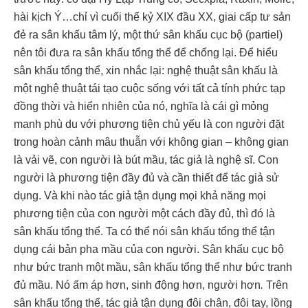
hài kịch Ý…chỉ vì cuối thế kỷ XIX đầu XX, giai cấp tư sản
đẻ ra sân khấu tâm lý, một thứ sân khấu cục bộ (partiel)
nên tôi đưa ra sân khấu tổng thể để chống lại. Để hiểu
sân khấu tổng thể, xin nhắc lại: nghệ thuật sân khấu là
một nghệ thuật tái tạo cuộc sống với tất cả tính phức tạp
đồng thời và hiển nhiên của nó, nghĩa là cái gì mỏng
manh phù du với phương tiện chủ yếu là con người đặt
trong hoàn cảnh mâu thuẫn với không gian
–
không gian
là vải vẽ, con người là bút mầu, tác giả là nghệ sĩ. Con
người là phương tiện đầy đủ và cần thiết để tác giả sử
dụng. Và khi nào tác giả tận dụng mọi khả năng mọi
phương tiện của con người một cách đầy đủ, thì đó là
sân khấu tổng thể. Ta có thể nói sân khấu tổng thể tận
dụng cái bản pha mầu của con người. Sân khấu cục bộ
như bức tranh một mầu, sân khấu tổng thể như bức tranh
đủ mầu. Nó ấm áp hơn, sinh động hơn, người hơn
.
Trên
sân khấu tổng thể, tác giả tận dụng đôi chân, đôi tay, lồng