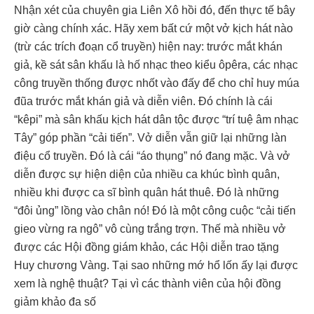
Nhận xét của chuyên gia Liên Xô hồi đó, đến thực tế bây
giờ càng chính xác. Hãy xem bất cứ một vở kịch hát nào
(trừ các trích đoạn cổ truyền) hiện nay: trước mắt khán
giả, kề sát sân khấu là hố nhạc theo kiểu ôpêra, các nhạc
công truyền thống được nhốt vào đấy để cho chỉ huy múa
đũa trước mắt khán giả và diễn viên. Đó chính là cái
“kêpi” mà sân khấu kịch hát dân tộc được “trí tuệ âm nhạc
Tây” góp phần “cải tiến”. Vở diễn vẫn giữ lại những làn
điệu cổ truyền. Đó là cái “áo thụng” nó đang mặc. Và vở
diễn được sự hiện diện của nhiều ca khúc bình quân,
nhiều khi được ca sĩ bình quân hát thuê. Đó là những
“đôi ủng” lồng vào chân nó! Đó là một công cuộc “cải tiến
gieo vừng ra ngô” vô cùng trắng trợn. Thế mà nhiều vở
được các Hội đồng giám khảo, các Hội diễn trao tặng
Huy chương Vàng. Tại sao những mớ hổ lốn ấy lại được
xem là nghệ thuật? Tại vì các thành viên của hội đồng
giảm khảo đa số