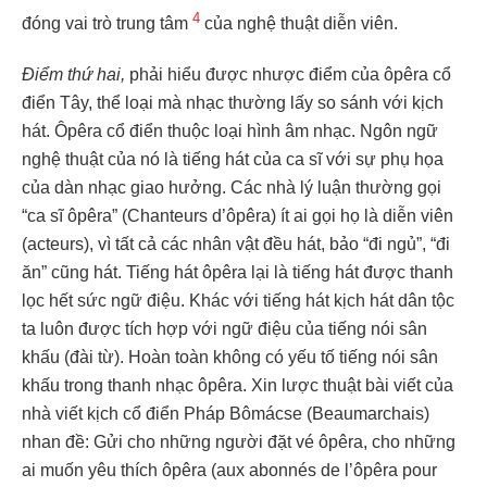
4
đóng vai trò trung tâm
của nghệ thuật diễn viên.
Điểm thứ hai,
phải hiểu được nhược điểm của ôpêra cổ
điển Tây, thể loại mà nhạc thường lấy so sánh với kịch
hát. Ôpêra cổ điển thuộc loại hình âm nhạc. Ngôn ngữ
nghệ thuật của nó là tiếng hát của ca sĩ với sự phụ họa
của dàn nhạc giao hưởng. Các nhà lý luận thường gọi
“ca sĩ ôpêra” (Chanteurs d’ôpêra) ít ai gọi họ là diễn viên
(acteurs), vì tất cả các nhân vật đều hát, bảo “đi ngủ”, “đi
ăn” cũng hát. Tiếng hát ôpêra lại là tiếng hát được thanh
lọc hết sức ngữ điệu. Khác với tiếng hát kịch hát dân tộc
ta luôn được tích hợp với ngữ điệu của tiếng nói sân
khấu (đài từ). Hoàn toàn không có yếu tố tiếng nói sân
khấu trong thanh nhạc ôpêra. Xin lược thuật bài viết của
nhà viết kịch cổ điển Pháp Bômácse (Beaumarchais)
nhan đề: Gửi cho những người đặt vé ôpêra, cho những
ai muốn yêu thích ôpêra (aux abonnés de l’ôpêra pour