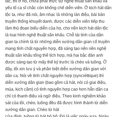
tác, thì ở họ, chưa phải thực sự nghệ thuật sân khấu và
yếu tố ca sĩ chắc còn khống chế diễn viên. Ở kịch hát dân
tộc ta, như đã nói, âm nhạc là những làn điệu, bài bản
truyền thống khuyết danh, được các diễn viên tiếp thu
lâm thủ đoạn biểu diễn của họ, cho nên kịch hát dân tộc
là loại hình nghệ thuật sân khấu. Chỗ tài tình của dân
gian ta chính là từ những diễn xướng dân gian cổ truyền
mang tính chất nguyên hợp, đã sáng tạo nên nền nghệ
thuật sân khấu tổng thể tích hợp, mà hai bậc đàn anh
được sáng tạo từ mấy thế kỷ trước là chèo và tuồng. Ở
đây, tôi xin lưu ý và phân biệt diễn xướng dân gian với
dân ca. Nói về tính chất nguyên hợp (syncréttique) thì
diễn xướng dân gian (bao gồm cả hát, nói có giai điệu,
múa, kịch câm) có tính nguyên hợp cao hơn hẳn dân ca
chỉ có thanh điệu và ngữ điệu. Theo kinh nghiệm khảo
sát của tôi, chèo, tuồng đều đã được hình thành từ diễn
xướng dân gian. Chèo từ hát
cửa đình, tuồng từ hát bỏ bộ: Đó là việc ngày xưa. Ngày