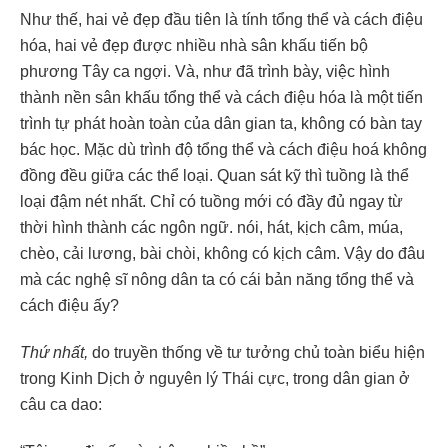
Như thế, hai vẻ đẹp đầu tiên là tính tổng thể và cách điệu
hóa, hai vẻ đẹp được nhiều nhà sân khấu tiến bộ
phương Tây ca ngợi. Và, như đã trình bày, việc hình
thành nền sân khấu tổng thể và cách điệu hóa là một tiến
trình tự phát hoàn toàn của dân gian ta, không có bàn tay
bác học. Mặc dù trình độ tổng thể và cách điệu hoá không
đồng đều giữa các thể loại. Quan sát kỹ thì tuồng là thể
loại đậm nét nhất. Chỉ có tuồng mới có đầy đủ ngay từ
thời hình thành các ngôn ngữ. nói, hát, kịch câm, múa,
chèo, cải lương, bài chòi, không có kịch câm. Vậy do đâu
mà các nghệ sĩ nông dân ta có cái bản năng tổng thể và
cách điệu ấy?
Thứ nhất,
do truyền thống về tư tưởng chủ toàn biểu hiện
trong Kinh Dịch ở nguyên lý Thái cực, trong dân gian ở
câu ca dao: