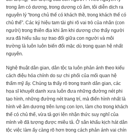
trong âm có dương, trong dương có âm, tôi diễn dịch ra
nguyên lý “trong chủ thể có khách thề, trong khách thể có
chủ thể”. Các ký hiệu tam tài ghi rõ vai trò của nhân (con
người) trong thiên địa khi âm khi dương cho thấy người
xưa đã hiểu sâu sự trao đổi giữa con người và môi
trường là luôn luôn biến đổi mặc dù trong quan hệ nhất
nguyên.
Nghệ thuật dân gian, dân tộc ta luôn phản ánh theo kiểu
cách điệu hóa chính do sự chi phối của mối quan hệ
thẩm mỹ ấy. Chúng ta thấy rõ trong tranh dân gian, các
họa sĩ khuyết danh xưa luôn đưa những đường nét phi
tạo hình, những đường nét trang trí, mà điển hình nhất là
hình vẽ âm dương trên lưng con lợn, làm cho trong khách
thể có chủ thể, vừa tả gợi lên nhận thức suy nghĩ của
mình về đã tượng được miêu tả. Ở sân khấu kịch hát dân
tộc việc làm ấy càng rõ hơn trong cách phản ánh vai chín