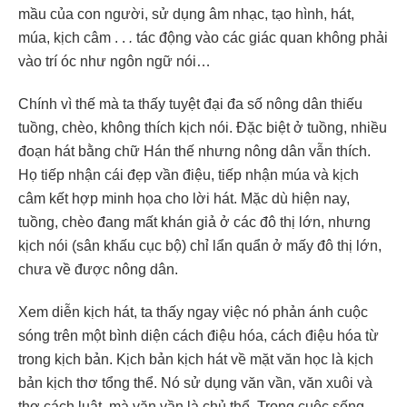
mầu của con người, sử dụng âm nhạc, tạo hình, hát,
múa, kịch câm . .
.
tác động vào các giác quan không phải
vào trí óc như ngôn ngữ nói…
Chính vì thế mà ta thấy tuyệt đại đa số nông dân thiếu
tuồng, chèo, không thích kịch nói. Đặc biệt ở tuồng, nhiều
đoạn hát bằng chữ Hán thế nhưng nông dân vẫn thích.
Họ tiếp nhận cái đẹp vần điệu, tiếp nhận múa và kịch
câm kết hợp minh họa cho lời hát. Mặc dù hiện nay,
tuồng, chèo đang mất khán giả ở các đô thị lớn, nhưng
kịch nói (sân khấu cục bộ) chỉ lẩn quẩn ở mấy đô thị lớn,
chưa về được nông dân.
Xem diễn kịch hát, ta thấy ngay việc nó phản ánh cuộc
sóng trên một bình diện cách điệu hóa, cách điệu hóa từ
trong kịch bản. Kịch bản kịch hát về mặt văn học là kịch
bản kịch thơ tổng thể. Nó sử dụng văn vần, văn xuôi và
thơ cách luật, mà văn vần là chủ thể. Trong cuộc sống