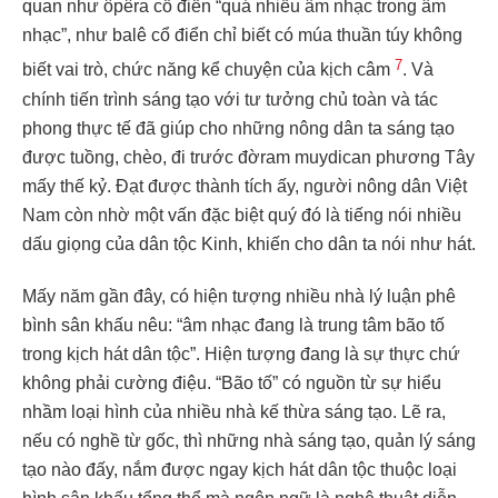
quan như ôpêra cổ điển “quá nhiều âm nhạc trong âm
nhạc”, như balê cổ điển chỉ biết có múa thuần túy không
7
biết vai trò, chức năng kể chuyện của kịch câm
. Và
chính tiến trình sáng tạo với tư tưởng chủ toàn và tác
phong thực tế đã giúp cho những nông dân ta sáng tạo
được tuồng, chèo, đi trước đờram muydican phương Tây
mấy thế kỷ. Đạt được thành tích ấy, người nông dân Việt
Nam còn nhờ một vấn đặc biệt quý đó là tiếng nói nhiều
dấu giọng của dân tộc Kinh, khiến cho dân ta nói như hát.
Mấy năm gần đây, có hiện tượng nhiều nhà lý luận phê
bình sân khấu nêu: “âm nhạc đang là trung tâm bão tố
trong kịch hát dân tộc”. Hiện tượng đang là sự thực chứ
không phải cường điệu. “Bão tố” có nguồn từ sự hiểu
nhầm loại hình của nhiều nhà kế thừa sáng tạo. Lẽ ra,
nếu có nghề từ gốc, thì những nhà sáng tạo, quản lý sáng
tạo nào đấy, nắm được ngay kịch hát dân tộc thuộc loại