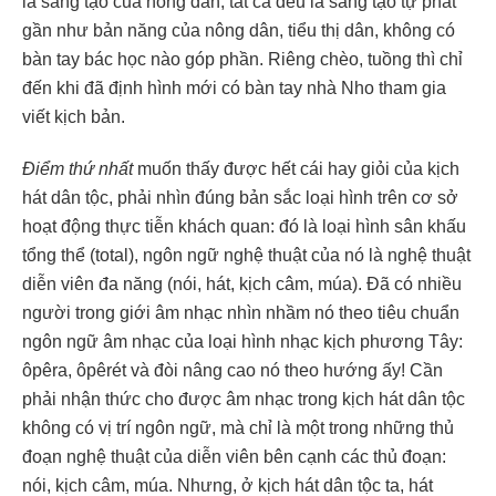
là sáng tạo của nông dân, tất cả đều là sáng tạo tự phát
gần như bản năng của nông dân, tiểu thị dân, không có
bàn tay bác học nào góp phần. Riêng chèo, tuồng thì chỉ
đến khi đã định hình mới có bàn tay nhà Nho tham gia
viết kịch bản.
Điểm thứ nhất
muốn thấy được hết cái hay giỏi của kịch
hát dân tộc, phải nhìn đúng bản sắc loại hình trên cơ sở
hoạt động thực tiễn khách quan: đó là loại hình sân khấu
tổng thể (total), ngôn ngữ nghệ thuật của nó là nghệ thuật
diễn viên đa năng (nói, hát, kịch câm, múa). Đã có nhiều
người trong giới âm nhạc nhìn nhầm nó theo tiêu chuẩn
ngôn ngữ âm nhạc của loại hình nhạc kịch phương Tây:
ôpêra, ôpêrét và đòi nâng cao nó theo hướng ấy! Cần
phải nhận thức cho được âm nhạc trong kịch hát dân tộc
không có vị trí ngôn ngữ, mà chỉ là một trong những thủ
đoạn nghệ thuật của diễn viên bên cạnh các thủ đoạn:
nói, kịch câm, múa. Nhưng, ở kịch hát dân tộc ta, hát