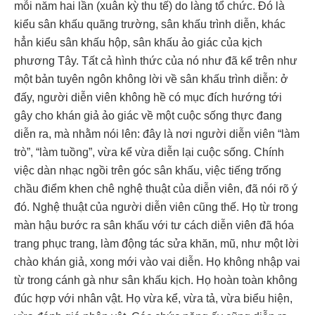
mỗi năm hai lần (xuân kỳ thu tế) do làng tổ chức. Đó là
kiểu sân khấu quãng trường, sân khấu trình diễn, khác
hẳn kiểu sân khấu hộp, sân khấu ảo giác của kịch
phương Tây. Tất cả hình thức của nó như đã kể trên như
một bản tuyên ngôn không lời về sân khấu trình diễn: ở
đấy, người diễn viên không hề có mục đích hướng tới
gây cho khán giả ảo giác về một cuộc sống thực đang
diễn ra, mà nhằm nói lên: đây là nơi người diễn viên “làm
trò”, “làm tuồng”, vừa kể vừa diễn lại cuộc sống. Chính
việc dàn nhạc ngồi trên góc sân khấu, việc tiếng trống
chầu điểm khen chê nghệ thuật của diễn viên, đã nói rõ ý
đó. Nghệ thuật của người diễn viên cũng thế. Họ từ trong
màn hậu bước ra sân khấu với tư cách diễn viên đã hóa
trang phục trang, làm động tác sửa khăn, mũ, như một lời
chào khán giả, xong mới vào vai diễn. Họ không nhập vai
từ trong cánh gà như sân khấu kịch. Họ hoàn toàn không
đúc hợp với nhân vật. Họ vừa kể, vừa tả, vừa biểu hiện,