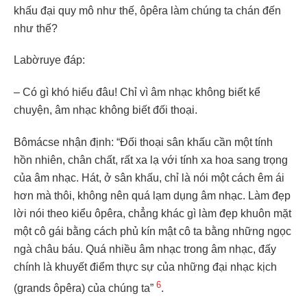
khấu đại quy mô như thế, ôpêra làm chúng ta chán đến
như thế?
Labờruye đáp:
– Có gì khó hiểu đâu! Chỉ vì âm nhạc không biết kể
chuyện, âm nhạc không biết đối thoại.
Bômácse nhận định: “Đối thoại sân khấu cần một tính
hồn nhiên, chân chất, rất xa lạ với tính xa hoa sang trọng
của âm nhạc. Hát, ở sân khấu, chỉ là nói một cách êm ái
hơn mà thôi, không nên quá lạm dụng âm nhạc. Làm đẹp
lời nói theo kiểu ôpêra, chẳng khác gì làm đẹp khuôn mặt
một cô gái bằng cách phủ kín mật cô ta bằng những ngọc
ngà châu báu. Quá nhiều âm nhạc trong âm nhạc, đấy
chính là khuyết điểm thực sự của những đại nhạc kịch
6
(grands ôpêra) của chúng ta”
.