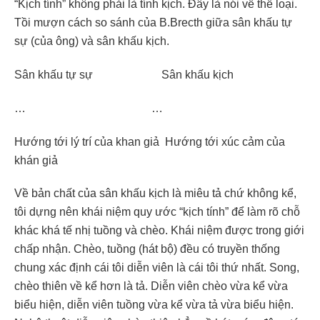
“Kịch tính” không phải là tính kịch. Đây là nói về thể loại.
Tồi mượn cách so sánh của B.Brecth giữa sân khấu tự
sự (của ông) và sân khấu kịch.
Sân khấu tự sự Sân khấu kịch
… …
Hướng tới lý trí của khan giả Hướng tới xúc cảm của
khán giả
Về bản chất của sân khấu kịch là miêu tả chứ không kể,
tôi dựng nên khái niệm quy ước “kịch tính” để làm rõ chỗ
khác khá tế nhị tuồng và chèo. Khái niệm được trong giới
chấp nhận. Chèo, tuồng (hát bộ) đều có truyền thống
chung xác định cái tôi diễn viên là cái tôi thứ nhất. Song,
chèo thiên về kể hơn là tả. Diễn viên chèo vừa kể vừa
biểu hiện, diễn viên tuồng vừa kể vừa tả vừa biểu hiện.