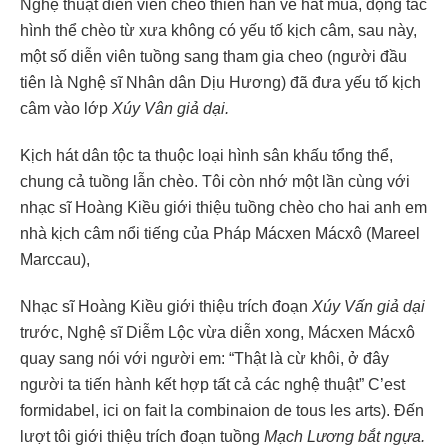
Nghệ thuật diễn viên chèo thiên hẳn về hát múa, động tác
hình thể chèo từ xưa không có yếu tố kịch câm, sau này,
một số diễn viên tuồng sang tham gia cheo (người đầu
tiên là Nghệ sĩ Nhân dân Dịu Hương) đã đưa yếu tố kịch
câm vào lớp
Xúy Vân giả dại.
Kịch hát dân tộc ta thuộc loại hình sân khấu tổng thể,
chung cả tuồng lẫn chèo. Tôi còn nhớ một lần cùng với
nhạc sĩ Hoàng Kiều giới thiệu tuồng chèo cho hai anh em
nhà kịch câm nổi tiếng của Pháp Mácxen Mácxô (Mareel
Marccau),
Nhạc sĩ Hoàng Kiều giới thiệu trích đoạn
Xúy Vấn giả dại
trước, Nghệ sĩ Diễm Lộc vừa diễn xong, Mácxen Mácxô
quay sang nói với người em: “Thật là cừ khôi, ở đây
người ta tiến hành kết hợp tất cả các nghệ thuật” C’est
formidabel, ici on fait la combinaion de tous les arts). Đến
lượt tôi giới thiệu trích đoạn tuồng
Mạch Lương bắt ngựa.