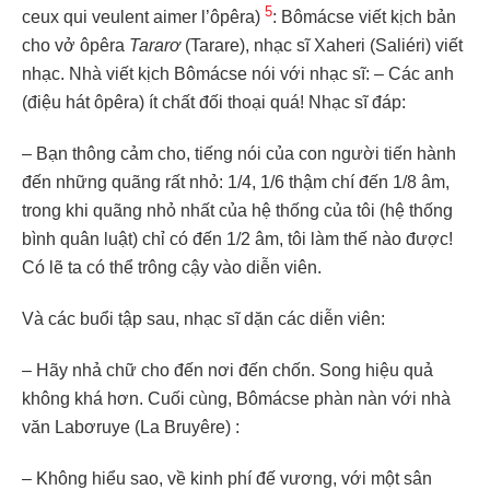
5
ceux qui veulent aimer l’ôpêra)
: Bômácse viết kịch bản
cho vở ôpêra
Tararơ
(Tarare), nhạc sĩ Xaheri (Saliéri) viết
nhạc. Nhà viết kịch Bômácse nói với nhạc sĩ:
–
Các anh
(điệu hát ôpêra) ít chất đối thoại quá! Nhạc sĩ đáp:
– Bạn thông cảm cho, tiếng nói của con người tiến hành
đến những quãng rất nhỏ: 1/4, 1/6 thậm chí đến 1/8 âm,
trong khi quãng nhỏ nhất của hệ thống của tôi (hệ thống
bình quân luật) chỉ có đến 1/2 âm, tôi làm thế nào được!
Có lẽ ta có thể trông cậy vào diễn viên.
Và các buổi tập sau, nhạc sĩ dặn các diễn viên:
– Hãy nhả chữ cho đến nơi đến chốn. Song hiệu quả
không khá hơn. Cuối cùng, Bômácse phàn nàn với nhà
văn Labơruye (La Bruyêre) :
–
Không hiểu sao, về kinh phí đế vương, với một sân