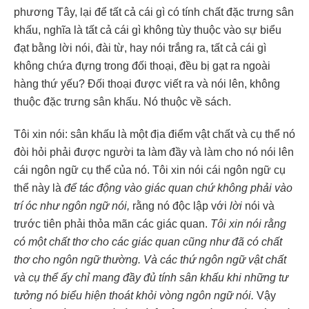
phương Tây, lại để tất cả cái gì có tính chất đặc trưng sân
khấu, nghĩa là tất cả cái gì không tùy thuộc vào sự biểu
đạt bằng lời nói, đài từ, hay nói trắng ra, tất cả cái gì
không chứa đựng trong đối thoại, đều bị gạt ra ngoài
hàng thứ yếu? Đối thoại được viết ra và nói lên, không
thuộc đặc trưng sân khấu. Nó thuộc về sách.
Tôi xin nói: sân khấu là một địa điểm vật chất và cụ thể nó
đòi hỏi phải được người ta làm đầy và làm cho nó nói lên
cái ngôn ngữ cụ thể của nó. Tôi xin nói cái ngôn ngữ cụ
thể này là
để tác động vào giác quan chứ không phải vào
trí óc như ngôn ngữ nói,
rằng nó độc lập với
lời
nói và
trước tiên phải thỏa mãn các giác quan.
Tôi xin nói rằng
có một chất thơ cho các
giác
quan cũng như đã có chất
thơ cho ngôn ngữ thường. Và các thứ ngôn ngữ vật chất
và cụ thể ấy chỉ mang đầy đủ tính sân khấu khi những tư
tưởng nó biểu hiện thoát khỏi vòng ngôn ngữ nói.
Vậy