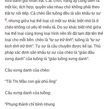
vừa đánh giá nhân vật. Các chức năng ấy cũng diễn ra
một lúc, tích hợp, quyện vào nhau chứ không phải theo
trật tự nối tiếp. Cả chèo lẫn tuồng đều là sân khấu tự sự
8
, nhưng giữa hai thể loại có một sự khác biệt nhỏ là ở
chèo không có yếu tố miêu tả. Do sự khác biệt nhỏ giữa
hai thể loại cùng trong loại hình nên tôi đã tạm đặt tên thể
loại cho mỗi bên: chèo là “
tự sự trữ tình
“
;
tuồng là “
tự sự
kịch
tính
trữ tình”.
Tự sự là câu chuyện được kể lại. Thủ
pháp xác định sân khấu tự sự của chèo là “giáo đầu
xưng danh” của tuồng là “giáo tuồng xưng danh”.
Câu xưng danh của chèo:
“Tôi Thị Mầu con gái phú ông”
Câu xưng danh của tuồng:
“Phụng thánh chỉ bình nhung