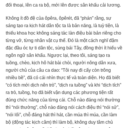
đối thoại, lên ca ra bộ, mới lên được sân khấu cải lương.
Không ít đồ đệ của ôpêra, ôpêrét, đã “phán” rằng, sự
sáng tạo ra kịch hát dân tộc ta là bản năng, là tuỳ tiện, là
thiếu khoa học không sáng tác làn điệu bài bản riêng cho
từng vở, từng nhân vật cụ thể. Đó là một cách nghĩ đậm
đặc đầu óc tự ti dân tộc, sùng bái Tây, đồng thời ít hiểu về
ngôn ngữ sân khấu. Ngược lại, theo tôi, sáng tạo ra
tuồng, chèo, kịch hô hát bài chòi, người nông dân xưa,
người chủ của câu ca dao: “Tôi nay đi cấy còn trông
nhiều bề”, đã có cái nhìn thực tế và toàn diện. Họ đã biết
“có tích mới dịch nên trò”, “dịch ra tuồng” và khi “dịch tích”
ra trò, tuồng, họ đã biết vận dụng các phương tiện rất
đúng chức năng của từng cái. Chỗ nào đáng nói thường
thì “nói thường”, chỗ nào đáng nói cách điệu thì “nói sử”,
“nói lối”, chỗ đáng hát thì hát, cần múa thì múa, cần làm
bộ (động tác kịch câm) thì làm bộ, không duy tâm chủ