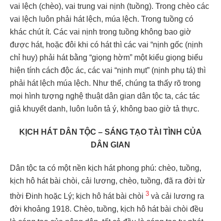
vai lệch (chèo), vai trung vai nịnh (tuồng). Trong chèo các
vai lệch luôn phải hát lệch, múa lệch. Trong tuồng có
khác chút ít. Các vai nịnh trong tuồng không bao giờ
được hát, hoặc đôi khi có hát thì các vai “nịnh gốc (nịnh
chỉ huy) phải hát bằng “giọng hờm” một kiểu giọng biểu
hiện tính cách độc ác, các vai “nịnh mụt” (nịnh phụ tá) thì
phải hát lệch múa lệch. Như thế, chúng ta thấy rõ trong
mọi hình tượng nghệ thuật dân gian dân tộc ta, các tác
giả khuyết danh, luôn luôn tả ý, không bao giờ tả thực.
KỊCH HÁT DÂN TỘC
–
SÁNG TẠO TÀI TÌNH CỦA
DÂN GIAN
Dân tộc ta có một nền kịch hát phong phú: chèo, tuồng,
kịch hô hát bài chòi, cải lương, chèo, tuồng, đã ra đời từ
3
thời Đinh hoặc Lý; kịch hô hát bài chòi
và cải lương ra
đời khoảng 1918. Chèo, tuồng, kịch hô hát bài chòi đều