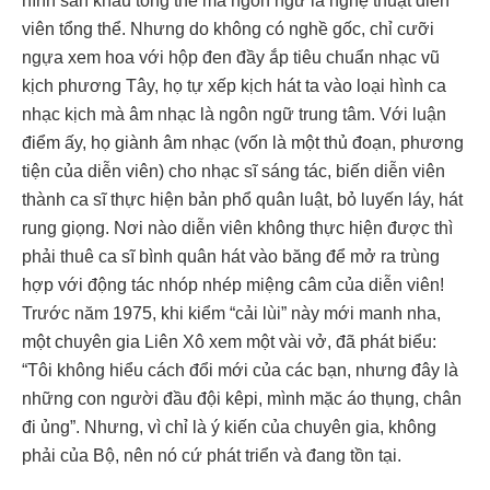
hình sân khấu tổng thể mà ngôn ngữ là nghệ thuật diễn
viên tổng thể. Nhưng do không có nghề gốc, chỉ cưỡi
ngựa xem hoa với hộp đen đầy ắp tiêu chuẩn nhạc vũ
kịch phương Tây, họ tự xếp kịch hát ta vào loại hình ca
nhạc kịch mà âm nhạc là ngôn ngữ trung tâm. Với luận
điểm ấy, họ giành âm nhạc (vốn là một thủ đoạn, phương
tiện của diễn viên) cho nhạc sĩ sáng tác, biến diễn viên
thành ca sĩ thực hiện bản phổ quân luật, bỏ luyến láy, hát
rung giọng. Nơi nào diễn viên không thực hiện được thì
phải thuê ca sĩ bình quân hát vào băng để mở ra trùng
hợp với động tác nhóp nhép miệng câm của diễn viên!
Trước năm 1975, khi kiểm “cải lùi” này mới manh nha,
một chuyên gia Liên Xô xem một vài vở, đã phát biểu:
“Tôi không hiểu cách đổi mới của các bạn, nhưng đây là
những con người đầu đội kêpi, mình mặc áo thụng, chân
đi ủng”. Nhưng, vì chỉ là ý kiến của chuyên gia, không
phải của Bộ, nên nó cứ phát triển và đang tồn tại.